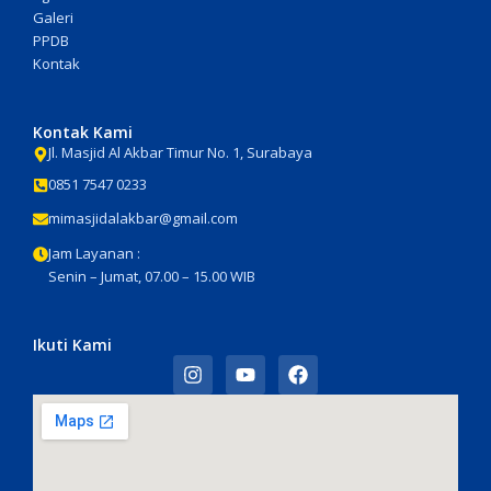
Galeri
PPDB
Kontak
Kontak Kami
Jl. Masjid Al Akbar Timur No. 1, Surabaya
0851 7547 0233
mimasjidalakbar@gmail.com
Jam Layanan :
Senin – Jumat, 07.00 – 15.00 WIB
Ikuti Kami
I
Y
F
n
o
a
s
u
c
t
t
e
a
u
b
g
b
o
r
e
o