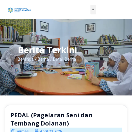
Skip
to
content
Berita Terkini
Beranda
/
Berita
/ Detail Berita
PEDAL (Pagelaran Seni dan
Tembang Dolanan)
mimas
April 23, 2026