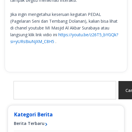
tampak begitu menikmati interaksi.
Jika ingin mengetahui keseruan kegiatan PEDAL
(Pagelaran Seni dan Tembang Dolanan), kalian bisa lihat
di chanel youtube MI Masjid Al Akbar Surabaya atau
langsung klik link vidio ini
https://youtu.be/z26T5_bYGQk?
si=yURsBiuNjXM_C8H5
.
Search
Car
Kategori Berita
Berita Terbaru