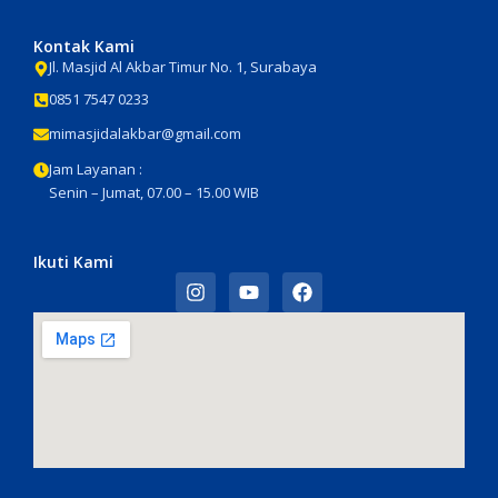
Kontak Kami
Jl. Masjid Al Akbar Timur No. 1, Surabaya
0851 7547 0233
mimasjidalakbar@gmail.com
Jam Layanan :
Senin – Jumat, 07.00 – 15.00 WIB
Ikuti Kami
I
Y
F
n
o
a
s
u
c
t
t
e
a
u
b
g
b
o
r
e
o
a
k
m