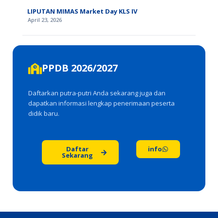
LIPUTAN MIMAS Market Day KLS IV
April 23, 2026
PPDB 2026/2027
Daftarkan putra-putri Anda sekarang juga dan
dapatkan informasi lengkap penerimaan peserta
didik baru.
Daftar
info
Sekarang